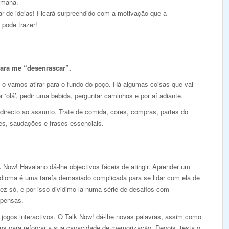
emana.
r de ideias! Ficará surpreendido com a motivação que a
 pode trazer!
para me “desenrascar”.
 o vamos atirar para o fundo do poço. Há algumas coisas que vai
r ‘olá’, pedir uma bebida, perguntar caminhos e por aí adiante.
 directo ao assunto. Trate de comida, cores, compras, partes do
es, saudações e frases essenciais.
 Now! Havaiano dá-lhe objectivos fáceis de atingir. Aprender um
idioma é uma tarefa demasiado complicada para se lidar com ela de
ez só, e por isso dividimo-la numa série de desafios com
pensas.
 jogos interactivos. O Talk Now! dá-lhe novas palavras, assim como
ns para reforçar a sua capacidade de memorização. Depois, testa o