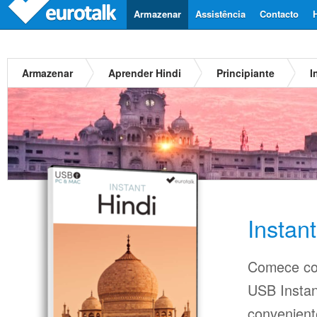
Armazenar
Assistência
Contacto
Armazenar
Aprender Hindi
Principiante
I
Instan
Comece co
USB Insta
conveniente