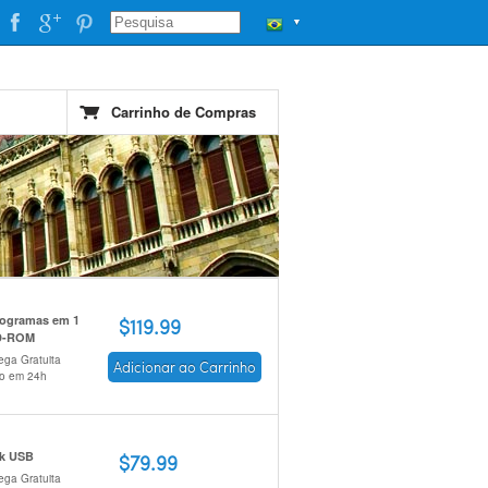
▼
Carrinho de Compras
rogramas em 1
$119.99
D-ROM
ega Gratuita
Adicionar ao Carrinho
io em 24h
ck USB
$79.99
ega Gratuita