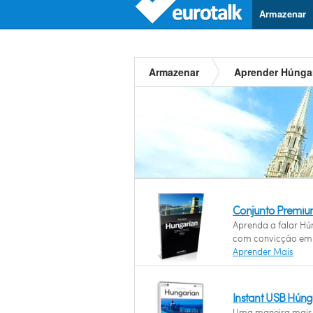
Armazenar
Armazenar
Aprender Húnga
Conjunto Premi
Aprenda a falar Hú
com convicção em 
Aprender Mais
Instant USB Hún
Uma maneira mais 