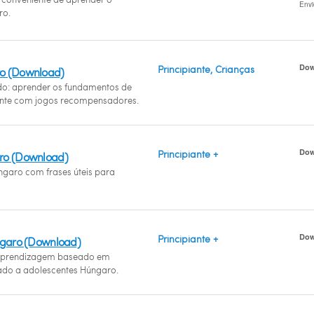
Env
ro.
Dow
Principiante, Crianças
o (Download)
ido: aprender os fundamentos de
nte com jogos recompensadores.
Dow
Principiante +
ro (Download)
ngaro com frases úteis para
Dow
Principiante +
ngaro (Download)
prendizagem baseado em
ado a adolescentes Húngaro.