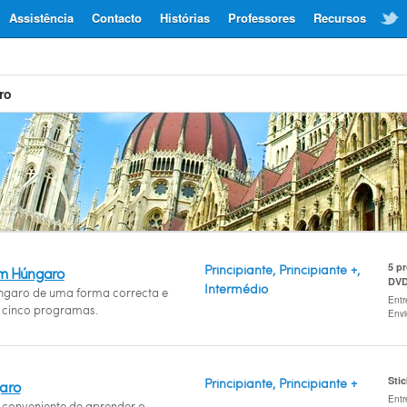
Assistência
Contacto
Histórias
Professores
Recursos
ro
5 p
Principiante, Principiante +,
um Húngaro
DV
Intermédio
ngaro de uma forma correcta e
Entr
cinco programas.
Env
Sti
Principiante, Principiante +
garo
Entr
conveniente de aprender o