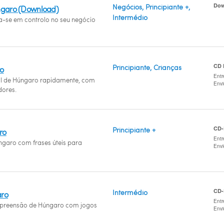
Dow
Negócios, Principiante +,
úngaro (Download)
Intermédio
ta-se em controlo no seu negócio
CD
Principiante, Crianças
o
Entr
al de Húngaro rapidamente, com
Env
ores.
CD
Principiante +
ro
Entr
ngaro com frases úteis para
Env
CD
Intermédio
aro
Entr
preensão de Húngaro com jogos
Env