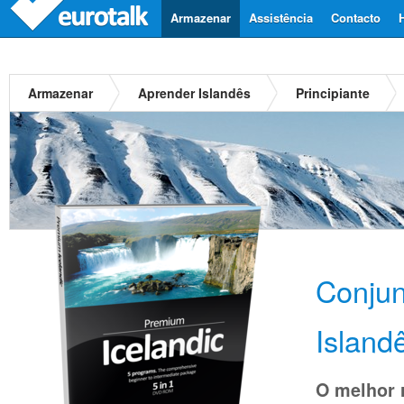
Armazenar
Assistência
Contacto
Armazenar
Aprender Islandês
Principiante
Conju
Island
O melhor 