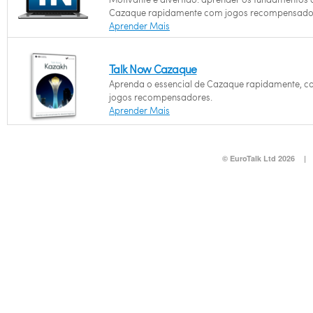
Cazaque rapidamente com jogos recompensado
Aprender Mais
Talk Now Cazaque
Aprenda o essencial de Cazaque rapidamente, 
jogos recompensadores.
Aprender Mais
© EuroTalk Ltd 2026
|