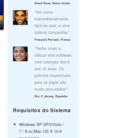
David Rose, Reino Unido
“Um curso
inacreditavelmente
fácil de usar, e uma
óptima companhia.”
François Perrault, França
“Tenho vindo a
utilizar este software
com crianças dos 6
aos 12 anos. Os
prémios imprimíveis
para os jogos são
muito procurados!”
Sra. C Jenvey, Espanha
Requisitos do Sistema
Windows XP SP3/Vista /
7 / 8 ou Mac OS X 10.6
ou superior