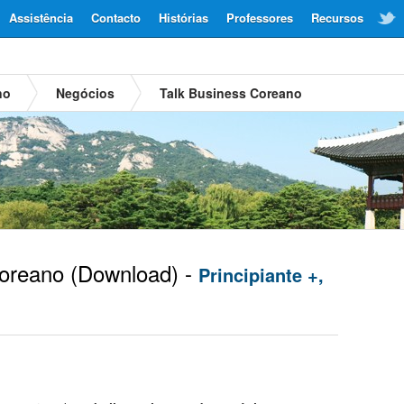
Assistência
Contacto
Histórias
Professores
Recursos
no
Negócios
Talk Business Coreano
oreano
(Download) -
Principiante +,