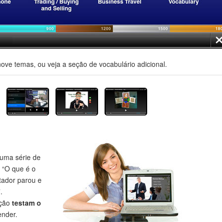
nove temas, ou veja a seção de vocabulário adicional.
uma série de
 “O que é o
tador parou e
.
eção
testam o
nder.