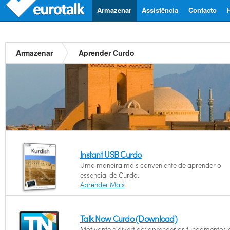
Armazenar
Assistência
Contacto
Armazenar
Aprender Curdo
Instant USB Curdo
Uma maneira mais conveniente de aprender o
essencial de Curdo.
Aprender Mais
Talk Now Curdo (Download)
Motivante e divertido: aprender os fundamentos 