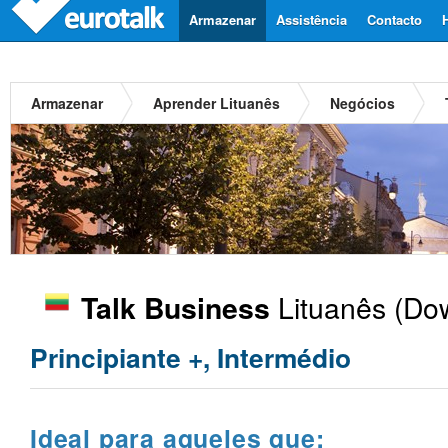
Armazenar
Assistência
Contacto
Armazenar
Aprender Lituanês
Negócios
Lituanês
(Dow
Talk Business
Principiante +, Intermédio
Ideal para aqueles que: