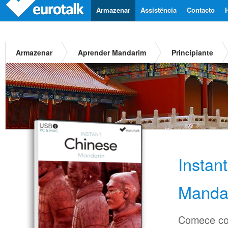
Armazenar
Assistência
Contacto
Armazenar
Aprender Mandarim
Principiante
Instan
Manda
Comece co