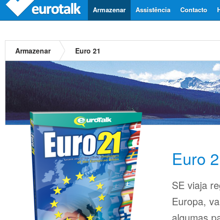
Armazenar
Assistência
Contacto
Armazenar
Euro 21
Euro 2
SE viaja r
Europa, va
algumas pa