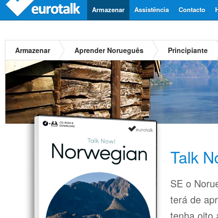
Armazenar
Assistência
Contacto
Armazenar
Aprender Norueguês
Principiante
Talk 
SE o Norue
terá de ap
tenha oito