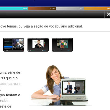
nove temas, ou veja a seção de vocabulário adicional.
uma série de
 “O que é o
tador parou e
.
eção
testam o
nder.
este de