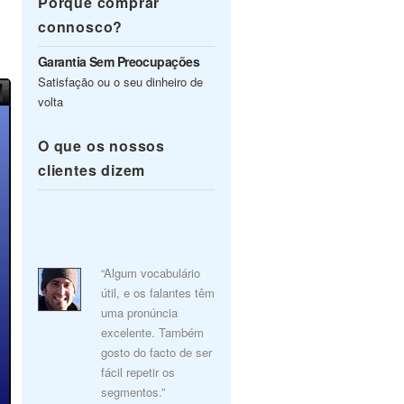
Porquê comprar
connosco?
Garantia Sem Preocupações
Satisfação ou o seu dinheiro de
volta
O que os nossos
clientes dizem
“Algum vocabulário
útil, e os falantes têm
uma pronúncia
excelente. Também
gosto do facto de ser
fácil repetir os
segmentos.”