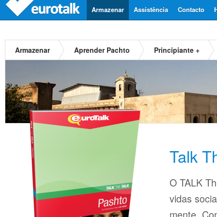
Armazenar
Assistência
Contacto
Armazenar
Aprender Pachto
Principiante +
Talk T
O TALK The
vidas soci
mente. Con