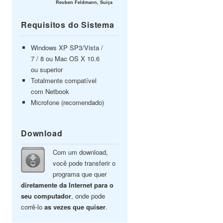
Reuben Feldmann, Suíça
Requisitos do Sistema
Windows XP SP3/Vista /
7 / 8 ou Mac OS X 10.6
ou superior
Totalmente compatível
com Netbook
Microfone (recomendado)
Download
Com um download,
você pode transferir o
programa que quer
diretamente da Internet para o
seu computador
, onde pode
corrê-lo
as vezes que quiser
.