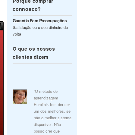
Porquê comprar
connosco?
Garantia Sem Preocupações
Satisfação ou o seu dinheiro de
volta
O que os nossos
clientes dizem
“O método de
aprendizagem
EuroTalk tem der ser
um dos melhores, se
não o melhor sistema
disponível. Não
posso crer que