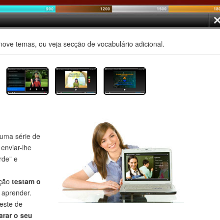
nove temas, ou veja secção de vocabulário adicional.
uma série de
 enviar-lhe
rde” e
eção
testam o
aprender.
este de
rar o seu