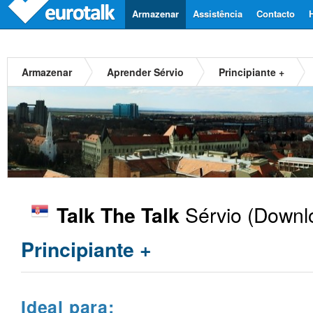
Armazenar
Assistência
Contacto
Armazenar
Aprender Sérvio
Principiante +
Sérvio
(Downlo
Talk The Talk
Principiante +
Ideal para: