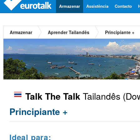
Armazenar
Assistência
Contacto
Armazenar
Aprender Tailandês
Principiante +
Tailandês
(Dow
Talk The Talk
Principiante +
Ideal para: