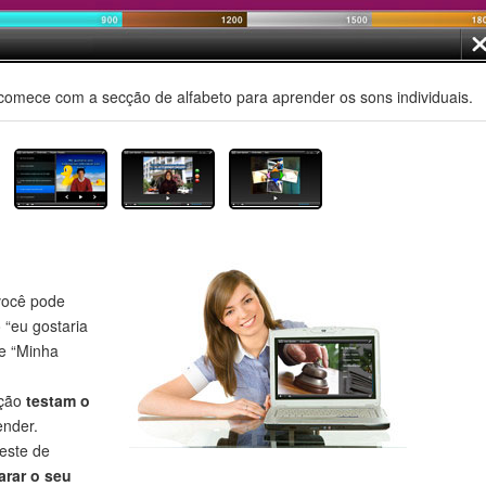
comece com a secção de alfabeto para aprender os sons individuais.
ocê pode
o “eu gostaria
 e “Minha
eção
testam o
nder.
este de
rar o seu