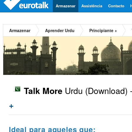
Armazenar
Assistência
Contacto
Armazenar
Aprender Urdu
Principiante +
Urdu
(Download) 
Talk More
+
Ideal para aqueles que: