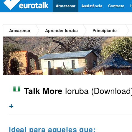
Armazenar
Assistência
Contacto
Armazenar
Aprender Ioruba
Principiante +
Ioruba
(Download
Talk More
+
Ideal para aqueles que: