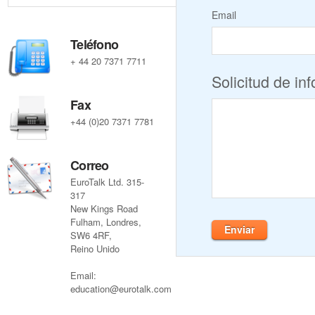
Email
Teléfono
+ 44 20 7371 7711
Solicitud de in
Fax
+44 (0)20 7371 7781
Correo
EuroTalk Ltd. 315-
317
New Kings Road
Fulham, Londres,
Enviar
SW6 4RF,
Reino Unido
Email:
education@eurotalk.com