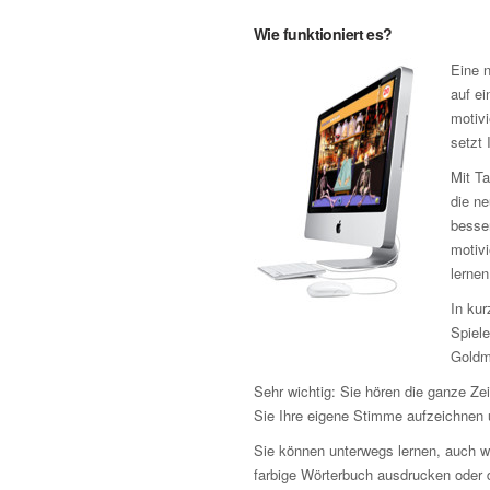
Wie funktioniert es?
Eine n
auf ei
motivi
setzt 
Mit Ta
die n
besse
motiv
lernen
In kur
Spiele
Goldm
Sehr wichtig: Sie hören die ganze Z
Sie Ihre eigene Stimme aufzeichnen u
Sie können unterwegs lernen, auch w
farbige Wörterbuch ausdrucken oder d