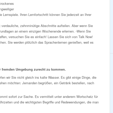
 trockenes
gweiliger
Lernspiele. Ihren Lernfortschritt können Sie jederzeit an Ihrer
 verdauliche, zehnminütige Abschnitte aufteilen. Aber wenn Sie
Grundlagen an einem einzigen Wochenende erlernen. -Wenn Sie
affen, versuchen Sie es einfach! Lassen Sie sich von Talk Now!
chen. Sie werden plötzlich das Sprachenlernen genießen, weil es
er fremden Umgebung zurecht zu kommen.
fen wir Sie nicht gleich ins kalte Wasser. Es gibt einige Dinge, die
tehen möchten: Jemanden begrüßen, ein Getränk bestellen, nach
mmt sofort zur Sache. Es vermittelt unter anderem Wortschatz für
Uhrzeiten und die wichtigsten Begriffe und Redewendungen, die man