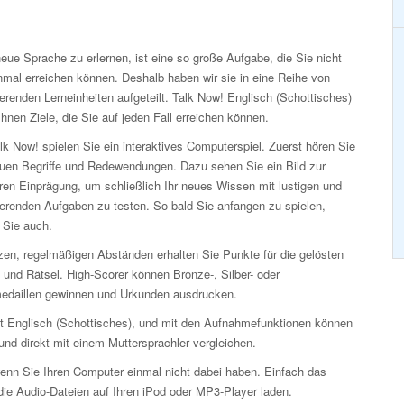
eue Sprache zu erlernen, ist eine so große Aufgabe, die Sie nicht
nmal erreichen können. Deshalb haben wir sie in eine Reihe von
erenden Lerneinheiten aufgeteilt. Talk Now! Englisch (Schottisches)
Ihnen Ziele, die Sie auf jeden Fall erreichen können.
lk Now! spielen Sie ein interaktives Computerspiel. Zuerst hören Sie
euen Begriffe und Redewendungen. Dazu sehen Sie ein Bild zur
ren Einprägung, um schließlich Ihr neues Wissen mit lustigen und
ierenden Aufgaben zu testen. So bald Sie anfangen zu spielen,
 Sie auch.
zen, regelmäßigen Abständen erhalten Sie Punkte für die gelösten
 und Rätsel. High-Scorer können Bronze-, Silber- oder
edaillen gewinnen und Urkunden ausdrucken.
eit Englisch (Schottisches), und mit den Aufnahmefunktionen können
nd direkt mit einem Muttersprachler vergleichen.
enn Sie Ihren Computer einmal nicht dabei haben. Einfach das
ie Audio-Dateien auf Ihren iPod oder MP3-Player laden.