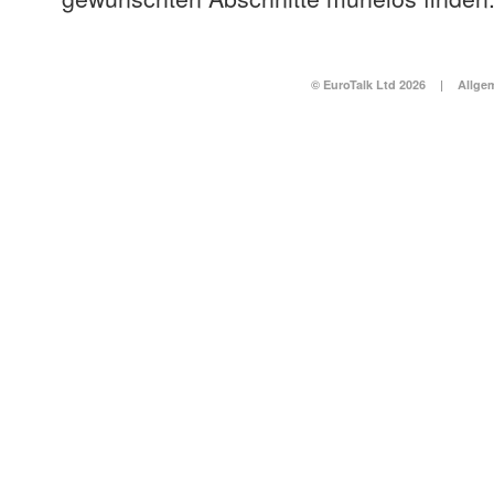
© EuroTalk Ltd 2026
|
Allge