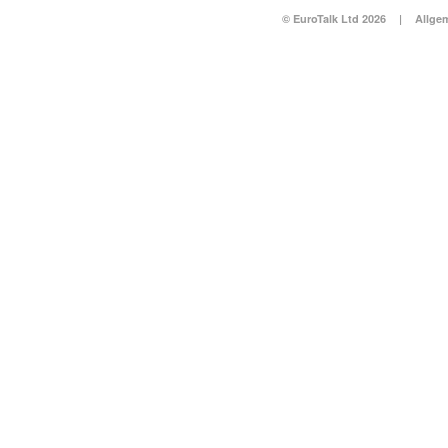
© EuroTalk Ltd 2026
|
Allge