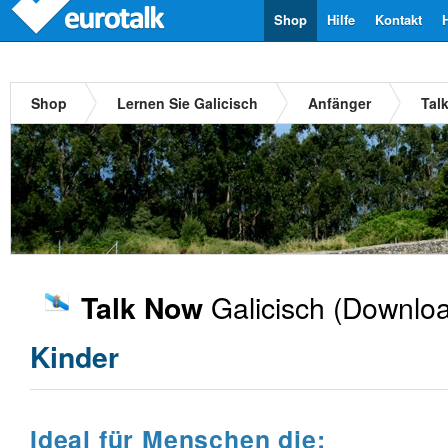
Shop
Hilfe
Kontakt
Shop
Lernen Sie Galicisch
Anfänger
Tal
Galicisch
(Downloa
Talk Now
Kinder
Ideal für Menschen die: