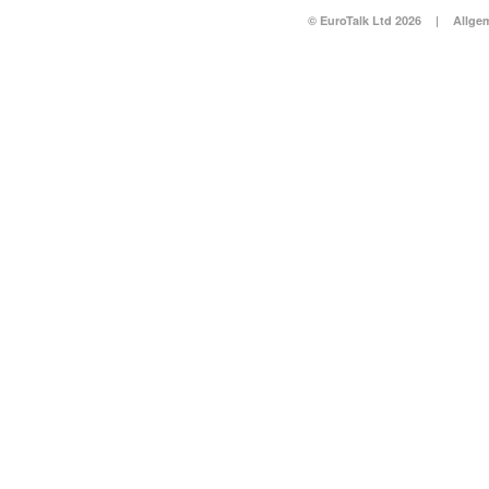
© EuroTalk Ltd 2026
|
Allge