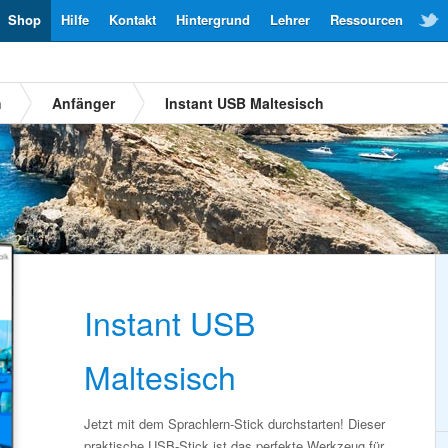
Shop
Hilfe
Kontakt
Hintergrund
Lehrer
Ressourcen
h
Anfänger
Instant USB Maltesisch
Instant USB
Maltesisch
Jetzt mit dem Sprachlern-Stick durchstarten! Dieser
praktische USB-Stick ist das perfekte Werkzeug für