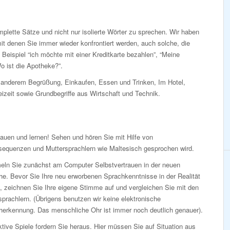
lette Sätze und nicht nur isolierte Wörter zu sprechen. Wir haben
t denen Sie immer wieder konfrontiert werden, auch solche, die
Beispiel “ich möchte mit einer Kreditkarte bezahlen”, “Meine
o ist die Apotheke?”.
anderem Begrüßung, Einkaufen, Essen und Trinken, Im Hotel,
eizeit sowie Grundbegriffe aus Wirtschaft und Technik.
auen und lernen! Sehen und hören Sie mit Hilfe von
sequenzen und Muttersprachlern wie Maltesisch gesprochen wird.
ln Sie zunächst am Computer Selbstvertrauen in der neuen
e. Bevor Sie Ihre neu erworbenen Sprachkenntnisse in der Realität
, zeichnen Sie Ihre eigene Stimme auf und vergleichen Sie mit den
prachlern. (Übrigens benutzen wir keine elektronische
herkennung. Das menschliche Ohr ist immer noch deutlich genauer).
ktive Spiele fordern Sie heraus. Hier müssen Sie auf Situation aus