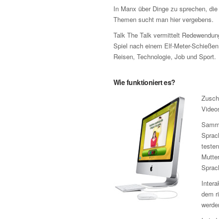
In Manx über Dinge zu sprechen, die
Themen sucht man hier vergebens.
Talk The Talk vermittelt Redewendun
Spiel nach einem Elf-Meter-Schieße
Reisen, Technologie, Job und Sport.
Wie funktioniert es?
Zusch
Video
Samme
Sprach
testen
Mutter
Sprac
Intera
dem r
werden