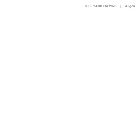
© EuroTalk Ltd 2026
|
Allge