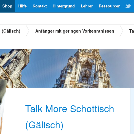
Shop
Hilfe
Kontakt
Hintergrund
Lehrer
Ressourcen
 (Gälisch)
Anfänger mit geringen Vorkenntnissen
Ta
Talk More Schottisch
(Gälisch)