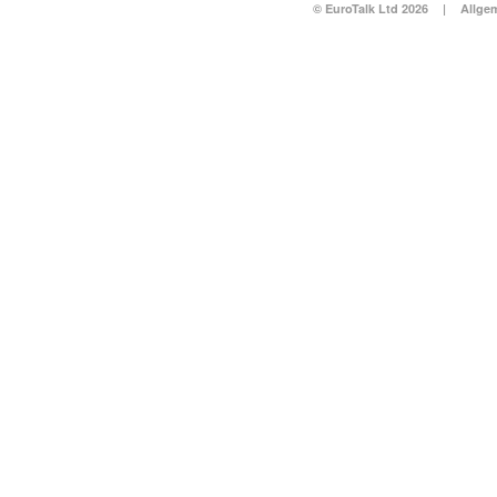
© EuroTalk Ltd 2026
|
Allge