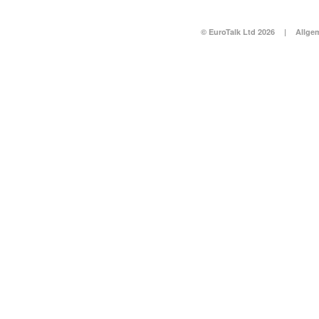
© EuroTalk Ltd 2026
|
Allge