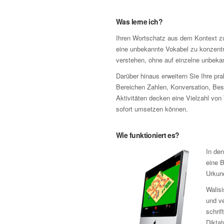
Was lerne ich?
Ihren Wortschatz aus dem Kontext zu
eine unbekannte Vokabel zu konzentr
verstehen, ohne auf einzelne unbeka
Darüber hinaus erweitern Sie Ihre pr
Bereichen Zahlen, Konversation, Be
Aktivitäten decken eine Vielzahl von
sofort umsetzen können.
Wie funktioniert es?
In de
eine B
Urkun
Walis
und ve
schrif
Dikta