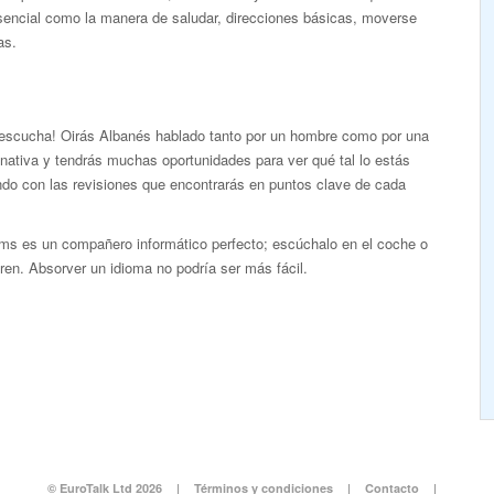
sencial como la manera de saludar, direcciones básicas, moverse
as.
 escucha! Oirás Albanés hablado tanto por un hombre como por una
nativa y tendrás muchas oportunidades para ver qué tal lo estás
ndo con las revisiones que encontrarás en puntos clave de cada
ms es un compañero informático perfecto; escúchalo en el coche o
tren. Absorver un idioma no podría ser más fácil.
© EuroTalk Ltd 2026
|
Términos y condiciones
|
Contacto
|