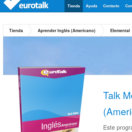
Tienda
Ayuda
Contacto
Com
Tienda
Aprender Inglés (Americano)
Elemental
Talk M
(Ameri
Este progr