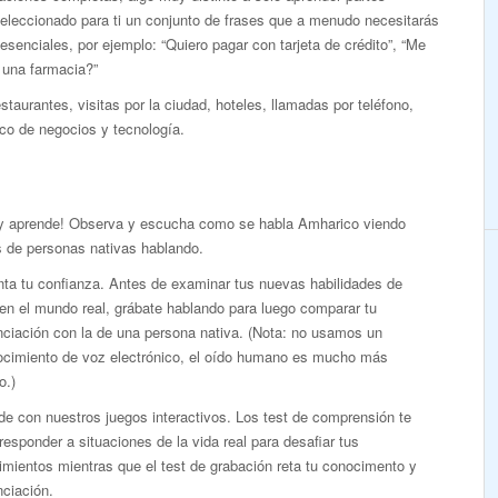
eleccionado para ti un conjunto de frases que a menudo necesitarás
esenciales, por ejemplo: “Quiero pagar con tarjeta de crédito”, “Me
 una farmacia?”
taurantes, visitas por la ciudad, hoteles, llamadas por teléfono,
co de negocios y tecnología.
 y aprende! Observa y escucha como se habla Amharico viendo
s de personas nativas hablando.
ta tu confianza. Antes de examinar tus nuevas habilidades de
en el mundo real, grábate hablando para luego comparar tu
nciación con la de una persona nativa. (Nota: no usamos un
ocimiento de voz electrónico, el oído humano es mucho más
o.)
e con nuestros juegos interactivos. Los test de comprensión te
responder a situaciones de la vida real para desafiar tus
mientos mientras que el test de grabación reta tu conocimento y
ciación.