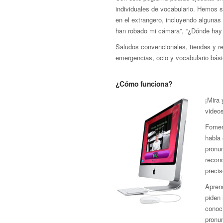
individuales de vocabulario. Hemos s
en el extrangero, incluyendo algunas 
han robado mi cámara”, “¿Dónde hay
Saludos convencionales, tiendas y res
emergencias, ocio y vocabulario bási
¿Cómo funciona?
¡Mira
video
Fomen
habla 
pronu
recon
precis
Aprend
piden 
conoci
pronun