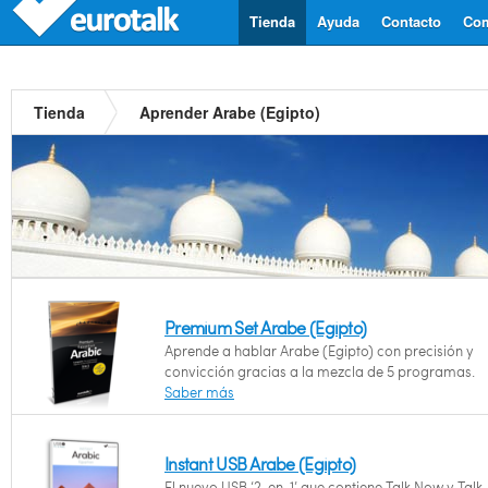
Tienda
Ayuda
Contacto
Com
Tienda
Aprender Arabe (Egipto)
Premium Set Arabe (Egipto)
Aprende a hablar Arabe (Egipto) con precisión y
convicción gracias a la mezcla de 5 programas.
Saber más
Instant USB Arabe (Egipto)
El nuevo USB ‘2-en-1’ que contiene Talk Now y Talk