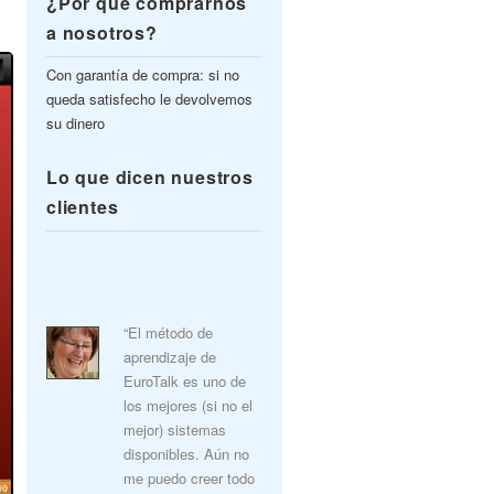
¿Por qué comprarnos
a nosotros?
Con garantía de compra: si no
queda satisfecho le devolvemos
su dinero
Lo que dicen nuestros
clientes
“El método de
aprendizaje de
EuroTalk es uno de
los mejores (si no el
mejor) sistemas
disponibles. Aún no
me puedo creer todo