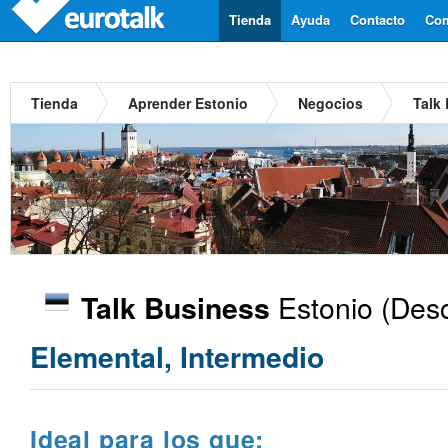
Tienda
Ayuda
Contacto
Com
Tienda
Aprender Estonio
Negocios
Talk
Estonio
(Desc
Talk Business
Elemental, Intermedio
Ideal para los que: