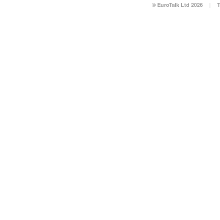
© EuroTalk Ltd 2026
|
T