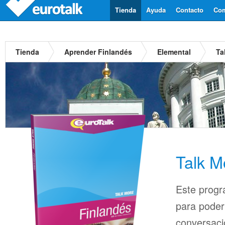
Tienda
Ayuda
Contacto
Com
Tienda
Aprender Finlandés
Elemental
Ta
Talk M
Este progr
para pode
conversaci