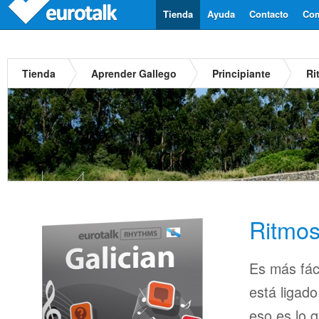
Tienda
Ayuda
Contacto
Com
Tienda
Aprender Gallego
Principiante
Ri
Ritmos
Es más fác
está ligado
eso es lo 