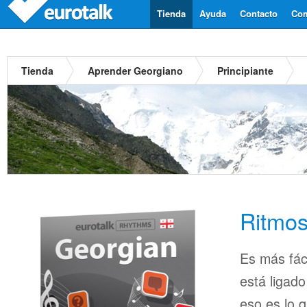
Tienda
Ayuda
Contacto
Com
Tienda
Aprender Georgiano
Principiante
Ritmos
Es más fác
está ligado
eso es lo 