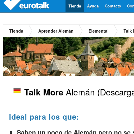
Tienda
Ayuda
Contacto
Com
Tienda
Aprender Alemán
Elemental
Talk
Alemán
(Descarga
Talk More
Ideal para los que:
Saben un poco de Alemán pero no se s