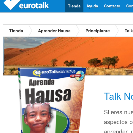
Tienda
Ayuda
Contacto
Com
Tienda
Aprender Hausa
Principiante
Tal
Talk 
Si eres nu
aspectos b
aprender, n