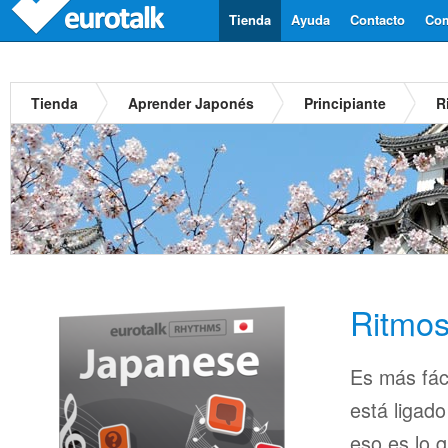
Tienda
Ayuda
Contacto
Com
Tienda
Aprender Japonés
Principiante
R
Ritmo
Es más fác
está ligado
eso es lo 