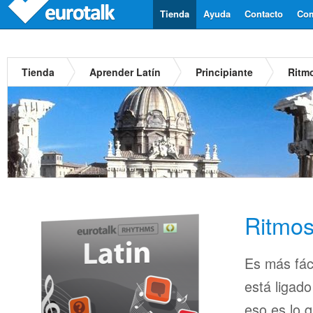
Tienda
Ayuda
Contacto
Com
Tienda
Aprender Latín
Principiante
Ritm
Ritmos
Es más fác
está ligado
eso es lo 