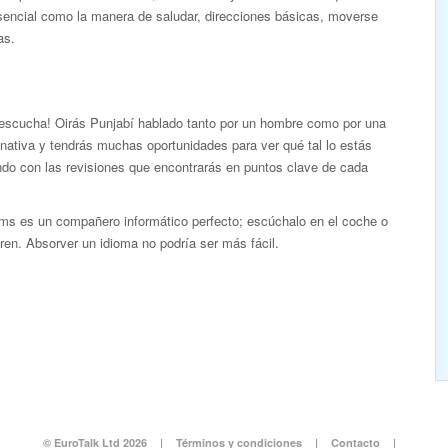
sencial como la manera de saludar, direcciones básicas, moverse
as.
 escucha! Oirás Punjabí hablado tanto por un hombre como por una
nativa y tendrás muchas oportunidades para ver qué tal lo estás
ndo con las revisiones que encontrarás en puntos clave de cada
ms es un compañero informático perfecto; escúchalo en el coche o
tren. Absorver un idioma no podría ser más fácil.
© EuroTalk Ltd 2026
|
Términos y condiciones
|
Contacto
|