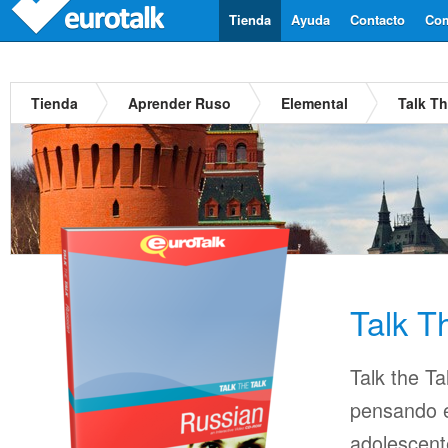
Tienda
Ayuda
Contacto
Com
Tienda
Aprender Ruso
Elemental
Talk T
Talk T
Talk the Ta
pensando en
adolescent