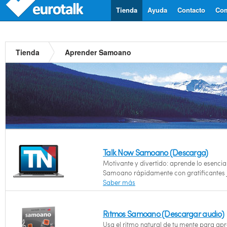
Tienda
Ayuda
Contacto
Com
Tienda
Aprender Samoano
Talk Now Samoano (Descarga)
Motivante y divertido: aprende lo esencia
Samoano rápidamente con gratificantes 
Saber más
Ritmos Samoano (Descargar audio)
Usa el ritmo natural de tu mente para ap