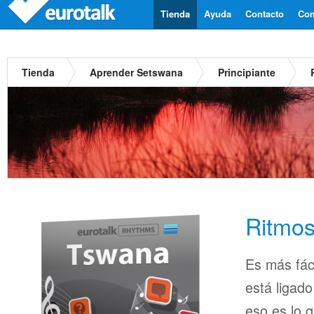
Tienda
Ayuda
Contacto
Com
Tienda
Aprender Setswana
Principiante
Ritmo
Es más fác
está ligado
eso es lo 