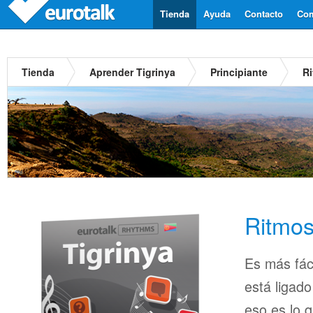
Tienda
Ayuda
Contacto
Com
Tienda
Aprender Tigrinya
Principiante
Ri
Ritmos
Es más fác
está ligado
eso es lo 